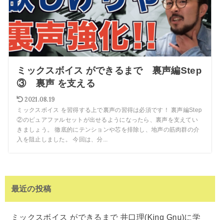
ミックスボイス ができるまで 裏声編Step
③ 裏声 を支える
2021.08.19
ミックスボイス を習得する上で裏声の習得は必須です！ 裏声編Step
②のピュアファルセットが出せるようになったら、裏声を支えてい
きましょう。 徹底的にテンションや芯を排除し、地声の筋肉群の介
入を阻止しました。 今回は、分...
最近の投稿
ミックスボイス ができるまで 井口理(King Gnu)に学