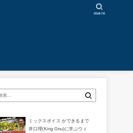
SEARCH
検
索:
ミックスボイス ができるまで
井口理(King Gnu)に学ぶウィ