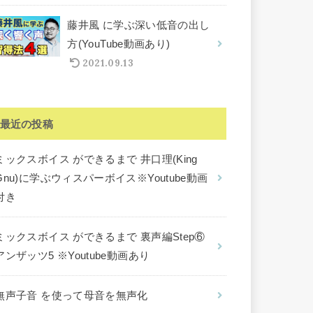
藤井風 に学ぶ深い低音の出し
方(YouTube動画あり)
2021.09.13
最近の投稿
ミックスボイス ができるまで 井口理(King
Gnu)に学ぶウィスパーボイス※Youtube動画
付き
ミックスボイス ができるまで 裏声編Step⑥
アンザッツ5 ※Youtube動画あり
無声子音 を使って母音を無声化