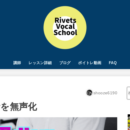
講師
レッスン詳細
ブログ
ボイトレ動画
FAQ
ミックスボイスができるまで
歌唱力UP
練習方法
shooze6190
音を無声化