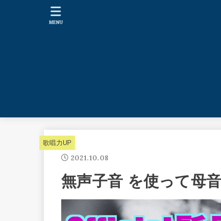
MENU
歌唱力UP
2021.10.08
無声子音 を使って母