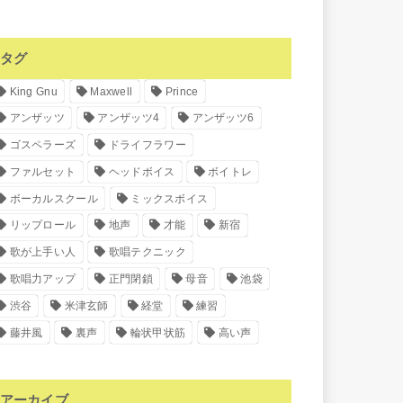
タグ
King Gnu
Maxwell
Prince
アンザッツ
アンザッツ4
アンザッツ6
ゴスペラーズ
ドライフラワー
ファルセット
ヘッドボイス
ボイトレ
ボーカルスクール
ミックスボイス
リップロール
地声
才能
新宿
歌が上手い人
歌唱テクニック
歌唱力アップ
正門閉鎖
母音
池袋
渋谷
米津玄師
経堂
練習
藤井風
裏声
輪状甲状筋
高い声
アーカイブ