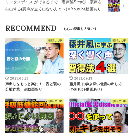
ミックスボイス ができるまで 裏声編Step① 裏声を
抽出する(裏声が全く出ない方々へ)※Youtube動画あり
RECOMMEND
歌唱力UP
歌唱力UP
2021.06.23
2021.09.13
声出しをもっと楽に！ 舌と顎の
藤井風 に学ぶ深い低音の出し方
分離作業 ※動画あり
(YouTube動画あり)
歌唱力UP
歌唱力UP