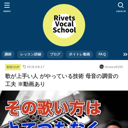
MENU
SEARCH
講師
レッスン詳細
ブログ
ボイトレ動画
FAQ
2021.08.27
shooze6190
歌唱力UP
歌が上手い人 がやっている技術 母音の調音の
工夫 ※動画あり