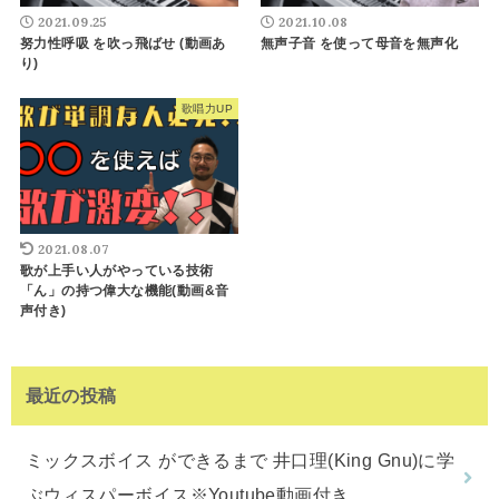
2021.09.25
2021.10.08
努力性呼吸 を吹っ飛ばせ (動画あ
無声子音 を使って母音を無声化
り)
歌唱力UP
2021.08.07
歌が上手い人がやっている技術
「ん」の持つ偉大な機能(動画&音
声付き)
最近の投稿
ミックスボイス ができるまで 井口理(King Gnu)に学
ぶウィスパーボイス※Youtube動画付き